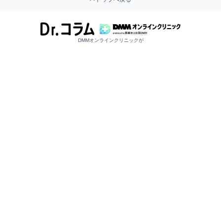
DMMオンラインクリニックが
お届けする医師監修によるコラムです。
ヘルプ / お問い合わせ
よくある質問・お問い合わせ
DMMオンラインクリニックへのお問い合わせ
特定商法取引法に基づく表記
受診支援サービス 利用規約
受診支援サービス プライバシーポリシー
福利厚生サービス 利用規約
提携医療法人
メールマガジン