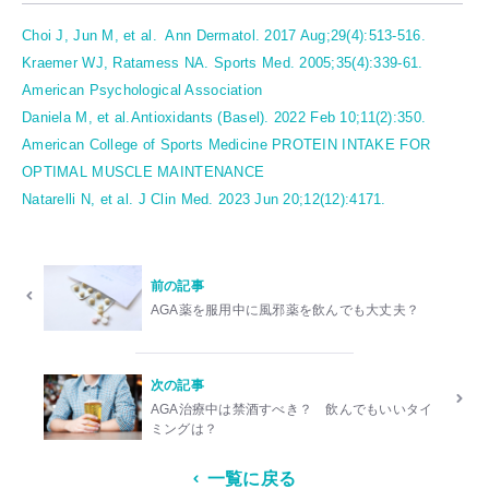
Choi J, Jun M, et al. Ann Dermatol. 2017 Aug;29(4):513-516.
Kraemer WJ, Ratamess NA. Sports Med. 2005;35(4):339-61.
American Psychological Association
Daniela M, et al.Antioxidants (Basel). 2022 Feb 10;11(2):350.
American College of Sports Medicine PROTEIN INTAKE FOR
OPTIMAL MUSCLE MAINTENANCE
Natarelli N, et al. J Clin Med. 2023 Jun 20;12(12):4171.
前の記事
AGA薬を服用中に風邪薬を飲んでも大丈夫？
次の記事
AGA治療中は禁酒すべき？ 飲んでもいいタイ
ミングは？
一覧に戻る