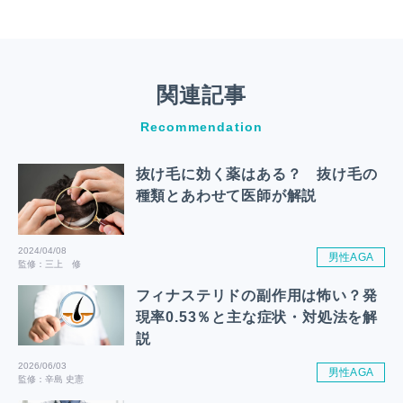
関連記事
Recommendation
抜け毛に効く薬はある？ 抜け毛の
種類とあわせて医師が解説
2024/04/08
男性AGA
監修：三上 修
フィナステリドの副作用は怖い？発
現率0.53％と主な症状・対処法を解
説
2026/06/03
男性AGA
監修：辛島 史憲