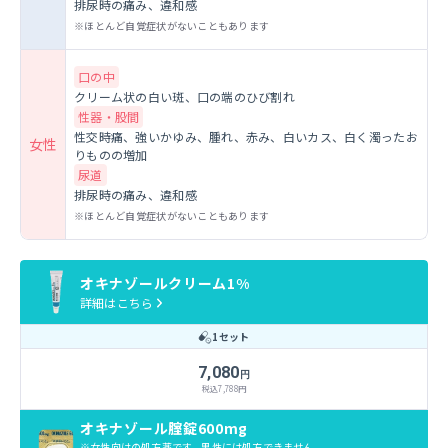
排尿時の痛み、違和感
ほとんど自覚症状がないこともあります
口の中
クリーム状の白い斑、口の端のひび割れ
性器・股間
性交時痛、強いかゆみ、腫れ、赤み、白いカス、白く濁ったお
女性
りものの増加
尿道
排尿時の痛み、違和感
ほとんど自覚症状がないこともあります
オキナゾールクリーム1%
詳細はこちら
1セット
7,080
円
税込
7,788
円
オキナゾール腟錠600mg
女性向けの処方薬です。
男性には処方できません