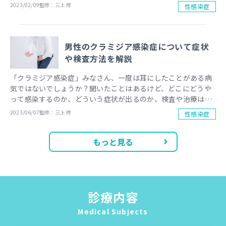
実はキスだけでも感染する性感染症があります。また、特定の
2023/02/09
監修：
三上 修
性感染症
パートナーとだけ性行為をしていても感染する場合がありま
す。今回は誤ったイメージのつきやすい性感染症について解説
します。
男性のクラミジア感染症について症状
や検査方法を解説
「クラミジア感染症」みなさん、一度は耳にしたことがある病
気ではないでしょうか？聞いたことはあるけど、どこにどうや
って感染するのか、どういう症状が出るのか、検査や治療は？
などなど、いまいちよく知らないなあ、という方が多いのでは
2023/06/07
監修：
三上 修
性感染症
ないかと思います。
もっと見る
診療内容
Medical Subjects