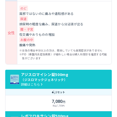
のど
風邪ではないのに痛みや違和感がある
尿道
排尿時の軽度な痛み、尿道から分泌液が出る
膣・子宮
女性
性交痛やおりものの増加
お腹の中
腹痛や発熱
女性の場合半分以上の方は、感染していても自覚症状がありません
PID（骨盤内炎症性疾患）が疑わしい場合は婦人科受診を推奨する可能
性がございます
アジスロマイシン錠500mg
（ジスロマックジェネリック）
詳細はこちら
1セット
7,080
円
税込
7,788
円
レボフロキサシン錠500mg