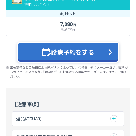
詳細はこちら
1セット
7,080
円
税込
7,788
円
診療予約をする
出荷調整などの理由による納入状況によっては、代替薬（例：メーカー違い、錠剤か
らカプセルのような剤形違いなど）をお届けする可能性がございます。予めご了承く
ださい。
【
注意事項
】
返品について