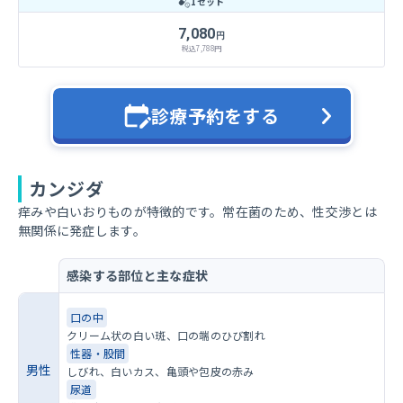
1セット
7,080
円
税込
7,788
円
診療予約をする
カンジダ
痒みや白いおりものが特徴的です。常在菌のため、性交渉とは
無関係に発症します。
感染する部位と主な症状
口の中
クリーム状の白い斑、口の端のひび割れ
性器・股間
男性
しびれ、白いカス、亀頭や包皮の赤み
尿道