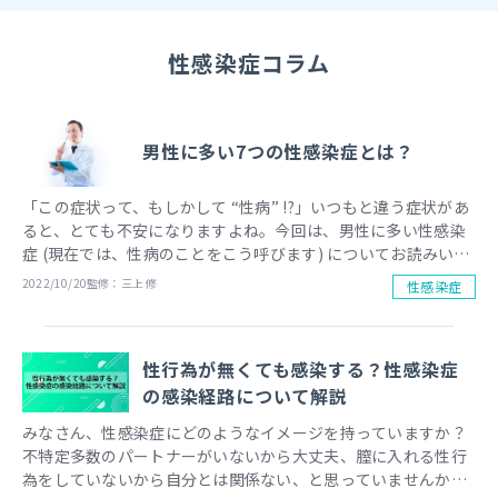
性感染症
コラム
男性に多い7つの性感染症とは？
「この症状って、もしかして “性病” !?」いつもと違う症状があ
ると、とても不安になりますよね。今回は、男性に多い性感染
症 (現在では、性病のことをこう呼びます) についてお読みいた
だき、ご自身の症状に当てはまるものが無いか、確認してみて
2022/10/20
監修：
三上 修
性感染症
下さい。
性行為が無くても感染する？性感染症
の感染経路について解説
みなさん、性感染症にどのようなイメージを持っていますか？
不特定多数のパートナーがいないから大丈夫、膣に入れる性行
為をしていないから自分とは関係ない、と思っていませんか。