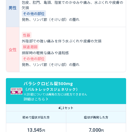
包皮、肛門、亀頭、陰茎でのかゆみや痛み、水ぶくれや皮膚の
男性
欠損
その他の部位
発熱、リンパ節（そけい部）の腫れ
性器
外陰部での強い痛みを伴う水ぶくれや皮膚の欠損
尿道周囲
女性
排尿時の軽微な痛みや違和感
その他の部位
発熱、リンパ節（そけい部）の腫れ
バラシクロビル錠500mg
（バルトレックスジェネリック）
20錠については再発の方には処方できません
詳細はこちら
1セット
初めて症状が出た方
症状が再発した方
13,545
7,000
円
円