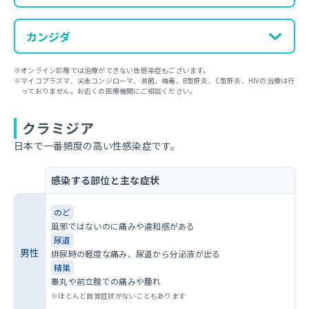
カンジダ
オンライン診療では治療ができない性感染症もございます。
マイコプラズマ、尖圭コンジローマ、淋菌、梅毒、B型肝炎、C型肝炎、HIVの治療は行
っておりません。お近くの医療機関にご相談ください。
クラミジア
日本で一番頻度の高い性感染症です。
感染する部位と主な症状
のど
風邪ではないのに痛みや違和感がある
尿道
男性
排尿時の軽度な痛み、尿道から分泌液が出る
精巣
睾丸や前立腺での痛みや腫れ
ほとんど自覚症状がないこともあります