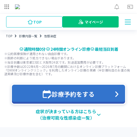
TOP
マイページ
TOP
診療内容一覧
性感染症
性感染症
通院時間0分
24時間オンライン診療
最短当日到着
※
公的医療保険が適用されない自由診療です。
※
医師の判断により処方できない場合があります。
※
当日到着は東京都23区と大阪市24区です。別途追加費用が必要です。
※
診療件数は2022年4月〜2026年7月の期間におけるオンライン診療プラットフォーム
「DMMオンラインクリニック」を利用したオンライン診療の実績（全診療科目のお薬の発
送実績及び診療件数を含む）です。
診療予約をする
症状が決まっている方はこちら
（治療可能な性感染症一覧）