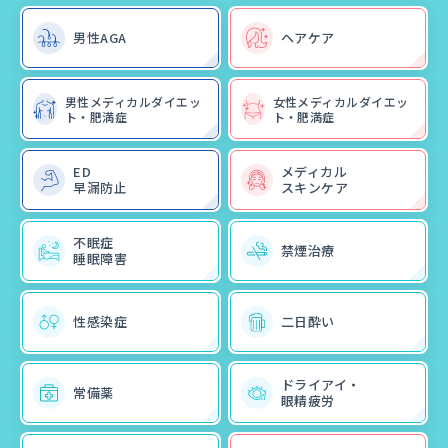
男性AGA
ヘアケア
男性メディカルダイエッ
女性メディカルダイエッ
ト・肥満症
ト・肥満症
ED
メディカル
早漏防止
スキンケア
不眠症
禁煙治療
睡眠障害
性感染症
二日酔い
ドライアイ・
常備薬
眼精疲労