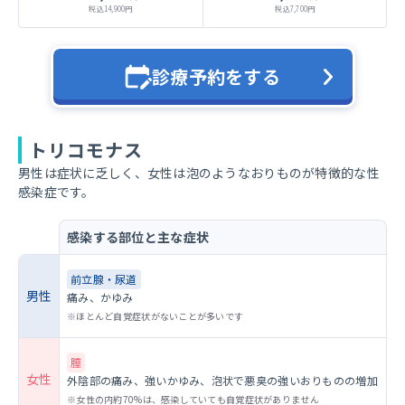
税込
14,900
円
税込
7,700
円
診療予約をする
トリコモナス
男性は症状に乏しく、女性は泡のようなおりものが特徴的な性
感染症です。
感染する部位と主な症状
前立腺・尿道
男性
痛み、かゆみ
ほとんど自覚症状がないことが多いです
膣
女性
外陰部の痛み、強いかゆみ、泡状で悪臭の強いおりものの増加
女性の内約70%は、感染していても自覚症状がありません