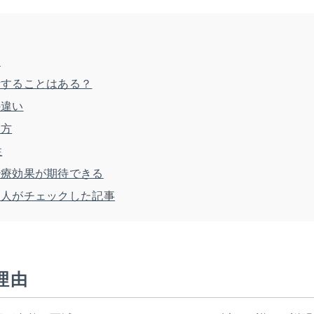
由
活することはある？
の違い
け方
性
治療効果が期待できる
る人がチェックした記事
理由