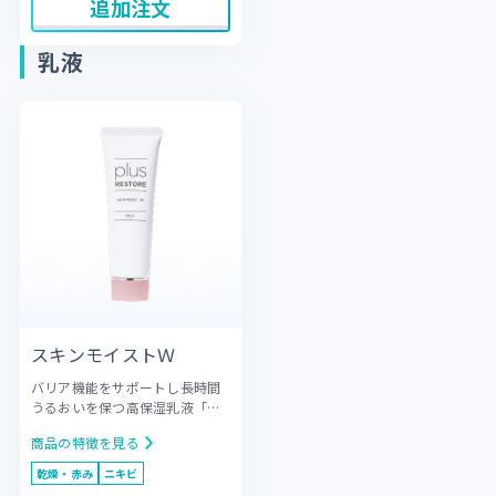
追加注文
い肌をいたわりながら、澄んだ
印象の素肌へ導きます。
乳液
スキンモイストＷ
バリア機能をサポートし長時間
うるおいを保つ高保湿乳液
「バ
リア機能の強化による保湿」に
商品の特徴を見る
着目し、保湿成分のポリグルコ
サミン誘導体（キトサンステア
乾燥・赤み
ニキビ
ラミドヒドロキシプロピルスル