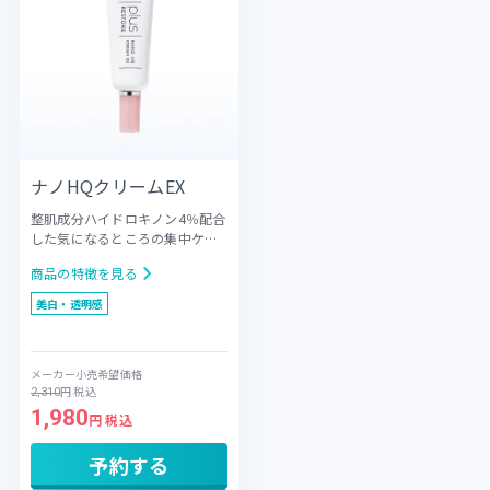
ナノHQクリームEX
整肌成分ハイドロキノン4％配合
した気になるところの集中ケア
用スポットクリーム
デリケート
商品の特徴を見る
な肌を考慮した、部分使いに適
したハイドロキノン（整肌成
美白・透明感
分）配合クリームです。気にな
るところにピタッと密着するテ
クスチャーで、ピンポイントの
メーカー小売希望価格
集中ケアに最適です。整肌成分
円
税込
2,310
としてフラーレン、グリチルリ
1,980
チン酸2K、パルミチン酸レチノ
円 税込
ール、トコフェロール、アスコ
ルビン酸を配合し、乾燥による
予約する
くすみをケアします。ダメージ