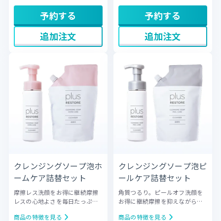
UVローションの3点で、攻守ケ
ながら美白を叶える」ことから
アを実現します。
始められる、実力が備わったラ
予約する
予約する
インナップです。
追加注文
追加注文
クレンジングソープ泡ホ
クレンジングソープ泡ピ
ームケア詰替セット
ールケア詰替セット
摩擦レス洗顔をお得に継続
摩擦
角質つるり。ピールオフ洗顔を
レスの心地よさを毎日たっぷり
お得に継続
摩擦を抑えながら、
使えるセット。単品買いよりお
古い角質を優しくオフするピー
商品の特徴を見る
商品の特徴を見る
得な大容量詰替え用とのセット
ルオフ洗顔の詰替セット。肌の