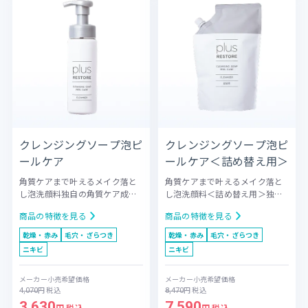
クレンジングソープ泡ピ
クレンジングソープ泡ピ
ールケア
ールケア＜詰め替え用＞
角質ケアまで叶えるメイク落と
角質ケアまで叶えるメイク落と
し泡洗顔料
独自の角質ケア成分*
し泡洗顔料＜詰め替え用＞
独自
を配合し、メイク汚れと共に古
の角質ケア成分*を配合し、メイ
商品の特徴を見る
商品の特徴を見る
い角質や皮脂をスッキリ洗い流
ク汚れと共に古い角質や皮脂を
し、気になる肌のざらつきをな
スッキリ洗い流し、気になる肌
乾燥・赤み
毛穴・ざらつき
乾燥・赤み
毛穴・ざらつき
めらかに整えます。クレンジン
のざらつきをなめらかに整えま
ニキビ
ニキビ
グから洗顔まで1ステップで完了
す。クレンジングから洗顔まで1
するため、ダブル洗顔による摩
ステップで完了するため、ダブ
メーカー小売希望価格
メーカー小売希望価格
擦刺激も抑えられます。負担を
ル洗顔による摩擦刺激も抑えら
円
税込
円
税込
4,070
8,470
最小限に抑えながら、つるりと
れます。負担を最小限に抑えな
3,630
7,590
透明感のある素肌へと導きま
がら、つるりと透明感のある素
円 税込
円 税込