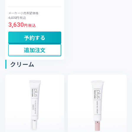
ホン酸Na）を配合。低下したバ
リア機能をサポートし、乾燥ダ
メーカー小売希望価格
メージから肌を守ります。デリ
円
税込
4,070
ケートな肌にもしみにくく、や
3,630
さしい使い心地を追求しまし
円 税込
た。素材の厳選に加え、pH値の
調整や界面活性剤を最小限に抑
予約する
える乳化法の採用など、肌への
刺激を抑える工夫を凝らしてい
追加注文
ます。高保湿ながらさらっとし
た使用感で、顔だけでなくボデ
ィケアにもおすすめです。
クリーム