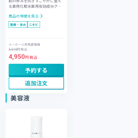
肌の赤みを防ぎすこやかに整え
る薬用化粧水
薬用有効成分グリ
チルリチン酸ジカリウムを配合
商品の特徴を見る
し、レーザー・光治療後の気に
なる赤みやニキビなどの肌トラ
乾燥・赤み
ニキビ
ブルを未然に防ぎます。ダメー
ジを受けたデリケートな肌にた
っぷりの潤いを与え、使い続け
メーカー小売希望価格
ることで乾燥しにくい安定した
円
税込
5,610
肌状態へと導きます。日焼け後
4,950
のほてりケアや、より実感を高
円 税込
めるイオントリートメントにも
対応。摩擦などのストレスを抑
予約する
えながら、ダメージに負けない
健やかな素肌を育みます。
追加注文
美容液