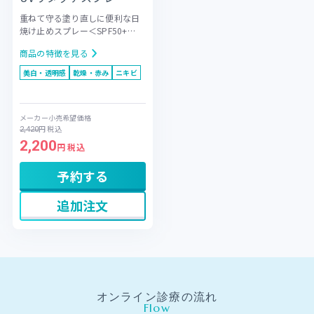
重ねて守る塗り直しに便利な日
焼け止めスプレー＜SPF50+
PA++++ UV耐水性★★＞
紫外線
商品の特徴を見る
（UVA・UVB）だけでなく、ブ
ルーライトや近赤外線からも肌
美白・透明感
乾燥・赤み
ニキビ
を保護する多機能なノンアルコ
ール日焼け止めスプレーです。
整肌成分としてフラーレンなど
メーカー小売希望価格
を配合。持ち運びに便利なコン
円
税込
2,420
パクトサイズなので、外出先で
2,200
も手軽に紫外線対策が可能で
円 税込
す。メイクの上からでも使いや
すく、日中の塗り直し習慣で紫
予約する
外線から肌を優しく守ります。
追加注文
オンライン診療の流れ
Flow