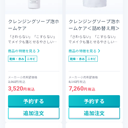
クレンジングソープ泡ホ
クレンジングソープ泡ホ
ームケア
ームケア＜詰め替え用＞
「さわらない」「こすらない」
「さわらない」「こすらない」
でメイクも落とせるやさしい泡
でメイクも落とせるやさしい泡
洗顔料
洗顔時の摩擦を最小限に
洗顔料＜詰め替え用＞
洗顔時の
商品の特徴を見る
商品の特徴を見る
抑えるため、クレンジングと洗
摩擦を最小限に抑えるため、ク
顔が1ステップで完了する泡タイ
レンジングと洗顔が1ステップで
乾燥・赤み
ニキビ
乾燥・赤み
ニキビ
プ。特殊ポンプが作るやさしい
完了する泡タイプ。特殊ポンプ
感触の弾力泡が肌への負担を軽
が作るやさしい感触の弾力泡が
減し、洗浄成分テトラヒドロキ
肌への負担を軽減し、洗浄成分
メーカー小売希望価格
メーカー小売希望価格
シプロピルエチレンジアミンが
テトラヒドロキシプロピルエチ
円
税込
円
税込
3,960
8,140
メイク汚れを効率よくキャッチ
レンジアミンがメイク汚れを効
3,520
7,260
します。しっかりメイクの日
率よくキャッチします。しっか
円 税込
円 税込
も、肌を休めたいすっぴんの日
りメイクの日も、肌を休めたい
も、これ1本で優しく洗い上げま
すっぴんの日も、これ1本で優し
予約する
予約する
す。
く洗い上げます。
追加注文
追加注文