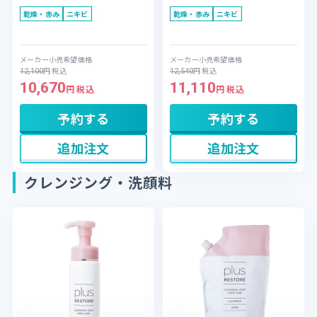
で、お気に入りの洗顔を賢くス
ザラつきや、古い角質によるく
乾燥・赤み
ニキビ
乾燥・赤み
ニキビ
トックしたい方に。
すみをオフ。角質ケアを習慣に
したい方へ。
メーカー小売希望価格
メーカー小売希望価格
円
税込
円
税込
12,100
12,540
10,670
11,110
円 税込
円 税込
予約する
予約する
追加注文
追加注文
クレンジング・洗顔料