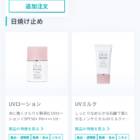
を受けやすい肌をいたわりなが
追加注文
ら、自信の持てる素肌へと導き
ます。
日焼け止め
UVローション
UVミルク
水に強くさらりと馴染むUVロー
しっとりなめらかな石鹸で落と
ション＜SPF50+ PA++++ UV耐
せるノンケミカルUVミルク＜
水性★★＞
紫外線（UVA・
SPF30 PA++＞
紫外線（UVA・
商品の特徴を見る
商品の特徴を見る
UVB）だけでなく、ブルーライ
UVB）だけでなく、ブルーライ
トや近赤外線からも肌を保護す
トや近赤外線からも肌を保護す
美白・透明感
乾燥・赤み
ニキビ
美白・透明感
乾燥・赤み
ニキビ