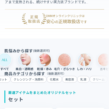
アまで支持される、続けやすい実力派ブランドです。
DMMオンラインクリニック
は
安心
正規取扱店
の
です
肌悩みから探す
(複数選択可)
すべて
美白・透明感
乾燥・赤み
毛穴・ざらつき
しわ・ハリ
ニキビ
商品カテゴリから探す
（複数選択可）
セット
クレンジング・洗顔料
化粧水
美容液
乳液
クリーム
厳選アイテムをまとめたオリジナルセット
セット