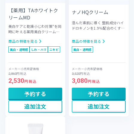
【薬用】TAホワイトク
ナノHQクリーム
リームMD
澄んだ素肌に導く 整肌成分ハイ
美白ケアと乾燥小じわ対策*を同
ドロキノンを1.9％配合のくすみ
時に叶える薬用美白クリーム
有
*ケアクリーム
デリケートな肌を
効成分としてトラネキサム酸、
考慮した、広範囲にも使いやす
商品の特徴を見る
商品の特徴を見る
グリチルレチン酸ステアリルを
いハイドロキノン（整肌成分）
配合。シミ・そばかすを防ぎな
配合クリームです。透明感を追
美白・透明感
しわ・ハリ
ニキビ
美白・透明感
がら、乾燥による小じわを目立
求するだけでなく、整肌成分と
たなくする「抗シワ効能評価試
してフラーレン、グリチルリチ
験済み」の薬用クリームです。
ン酸2K、パルミチン酸レチノー
メーカー小売希望価格
メーカー小売希望価格
濃厚な潤い効果で目元や口元な
ル、トコフェロール、アスコル
円
税込
円
税込
2,860
3,520
どの気になる部分を集中ケア
ビン酸をバランスよく配合。ダ
2,530
3,080
し、ハリのある明るい肌印象へ
円 税込
円 税込
メージを受けやすい肌をいたわ
と導きます。顔全体はもちろ
りながら、明るい印象の素肌へ
ん、スポット使いとしてもおす
予約する
予約する
と導きます。
すめです。
追加注文
追加注文