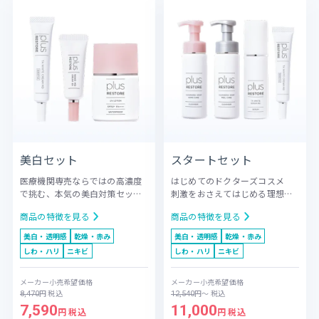
美白セット
スタートセット
医療機関専売ならではの高濃度
はじめてのドクターズコスメ
で挑む、本気の美白対策セット
刺激をおさえてはじめる理想の
プラスリストア人気TOP3を集め
透明感
ドクターズコスメデビュ
商品の特徴を見る
商品の特徴を見る
た、医療機関専売品ならではの
ーに最適な、プラスリストアの
濃度と配合でケアする「本気の
基本アイテムを揃えたスタータ
美白・透明感
乾燥・赤み
美白・透明感
乾燥・赤み
美白対策セット」。メラニンの
ーセット。摩擦レスな「泡洗
しわ・ハリ
ニキビ
しわ・ハリ
ニキビ
生成を抑えるTAホワイトクリー
顔」と、刺激をおさえながら透
ムと、整肌成分ハイドロキノン
明感を引き出す「トラネキサム
メーカー小売希望価格
メーカー小売希望価格
４％配合のナノHQクリームEXが
酸」(整肌成分)配合のセラム＆ク
円
税込
円
～
税込
8,470
12,540
透明感のある肌に導きます。さ
リームを組み合わせました。
7,590
11,000
らにブルーライトもカットする
「肌の土台を整え、優しく守り
円 税込
円 税込