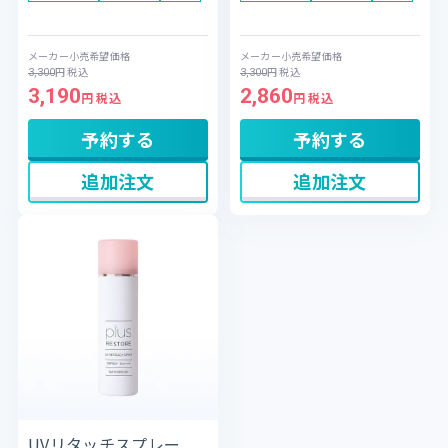
る、多機能な日焼け止めです。
る多機能な日焼け止めです。整
整肌成分としてフラーレンなど
肌成分としてフラーレンなどを
を配合し、日中の肌を健やかに
配合。日中の肌を健やかに保ち
メーカー小売希望価格
メーカー小売希望価格
保ちながら、紫外線ダメージを
ながら、しっとりなめらかな使
円
税込
円
税込
3,300
3,300
ブロックします。高い防水性を
い心地で化粧下地としても活躍
3,190
2,860
備えたウォータープルーフタイ
します。紫外線吸収剤を使用し
円 税込
円 税込
プで、アウトドアや長時間の外
ないノンケミカル処方で、せっ
出にも最適です。広範囲に塗り
けんで落とせるため、デリケー
予約する
予約する
広げやすいローションタイプの
トな時期の肌を外的刺激から優
ため、顔だけでなくボディへの
しく守り抜きます。
追加注文
追加注文
使用や、ベタつきを嫌う男性の
方にもおすすめです。
UVリタッチスプレー