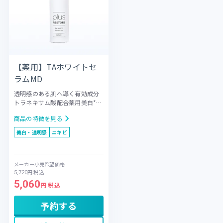
【薬用】TAホワイトセ
ラムMD
透明感のある肌へ導く有効成分
トラネキサム酸配合薬用美白*セ
ラム
美白* 有効成分としてトラ
商品の特徴を見る
ネキサム酸をはじめ、グリチル
リチン酸ジカリウムやアラント
美白・透明感
ニキビ
インを配合。さらに整肌成分と
してアルブチン、プラセンタエ
キス（1）、L-システイン、ヒア
メーカー小売希望価格
ルロン酸ナトリウム（2）を加え
円
税込
5,720
ました。デリケートな肌に潤い
5,060
を与え、シミ・そばかすを防ぎ
円 税込
ます。顔全体になじませやすい
セラムタイプで、プラス極での
予約する
イオントリートメントにも使用
可能です。ダメージを受けやす