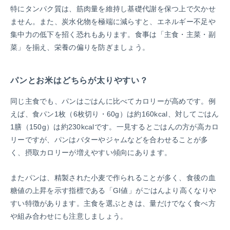
特にタンパク質は、筋肉量を維持し基礎代謝を保つ上で欠かせ
ません。また、炭水化物を極端に減らすと、エネルギー不足や
集中力の低下を招く恐れもあります。食事は「主食・主菜・副
菜」を揃え、栄養の偏りを防ぎましょう。
パンとお米はどちらが太りやすい？
同じ主食でも、パンはごはんに比べてカロリーが高めです。例
えば、食パン1枚（6枚切り・60g）は約160kcal、対してごはん
1膳（150g）は約230kcalです。一見するとごはんの方が高カロ
リーですが、パンはバターやジャムなどを合わせることが多
く、摂取カロリーが増えやすい傾向にあります。
またパンは、精製された小麦で作られることが多く、食後の血
糖値の上昇を示す指標である「GI値」がごはんより高くなりや
すい特徴があります。主食を選ぶときは、量だけでなく食べ方
や組み合わせにも注意しましょう。