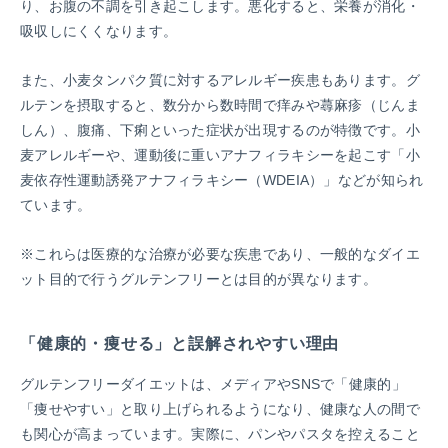
り、お腹の不調を引き起こします。悪化すると、栄養が消化・
吸収しにくくなります。
また、小麦タンパク質に対するアレルギー疾患もあります。グ
ルテンを摂取すると、数分から数時間で痒みや蕁麻疹（じんま
しん）、腹痛、下痢といった症状が出現するのが特徴です。小
麦アレルギーや、運動後に重いアナフィラキシーを起こす「小
麦依存性運動誘発アナフィラキシー（WDEIA）」などが知られ
ています。
※これらは医療的な治療が必要な疾患であり、一般的なダイエ
ット目的で行うグルテンフリーとは目的が異なります。
「健康的・痩せる」と誤解されやすい理由
グルテンフリーダイエットは、メディアやSNSで「健康的」
「痩せやすい」と取り上げられるようになり、健康な人の間で
も関心が高まっています。実際に、パンやパスタを控えること