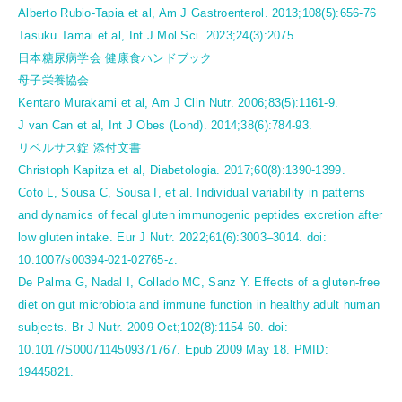
Alberto Rubio-Tapia et al, Am J Gastroenterol. 2013;108(5):656-76
Tasuku Tamai et al, Int J Mol Sci. 2023;24(3):2075.
日本糖尿病学会 健康食ハンドブック
母子栄養協会
Kentaro Murakami et al, Am J Clin Nutr. 2006;83(5):1161-9.
J van Can et al, Int J Obes (Lond). 2014;38(6):784-93.
リベルサス錠 添付文書
Christoph Kapitza et al, Diabetologia. 2017;60(8):1390-1399.
Coto L, Sousa C, Sousa I, et al. Individual variability in patterns
and dynamics of fecal gluten immunogenic peptides excretion after
low gluten intake. Eur J Nutr. 2022;61(6):3003–3014. doi:
10.1007/s00394-021-02765-z.
De Palma G, Nadal I, Collado MC, Sanz Y. Effects of a gluten-free
diet on gut microbiota and immune function in healthy adult human
subjects. Br J Nutr. 2009 Oct;102(8):1154-60. doi:
10.1017/S0007114509371767. Epub 2009 May 18. PMID:
19445821.