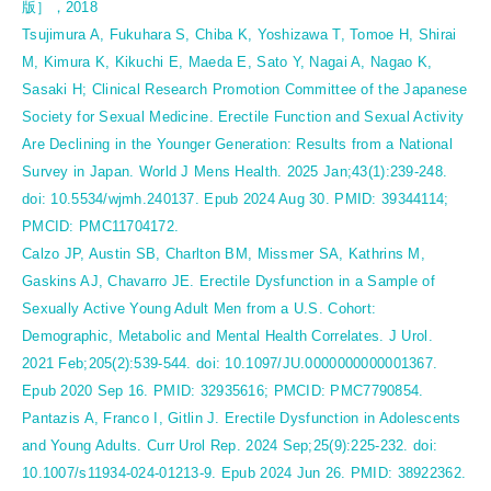
版］，2018
Tsujimura A, Fukuhara S, Chiba K, Yoshizawa T, Tomoe H, Shirai
M, Kimura K, Kikuchi E, Maeda E, Sato Y, Nagai A, Nagao K,
Sasaki H; Clinical Research Promotion Committee of the Japanese
Society for Sexual Medicine. Erectile Function and Sexual Activity
Are Declining in the Younger Generation: Results from a National
Survey in Japan. World J Mens Health. 2025 Jan;43(1):239-248.
doi: 10.5534/wjmh.240137. Epub 2024 Aug 30. PMID: 39344114;
PMCID: PMC11704172.
Calzo JP, Austin SB, Charlton BM, Missmer SA, Kathrins M,
Gaskins AJ, Chavarro JE. Erectile Dysfunction in a Sample of
Sexually Active Young Adult Men from a U.S. Cohort:
Demographic, Metabolic and Mental Health Correlates. J Urol.
2021 Feb;205(2):539-544. doi: 10.1097/JU.0000000000001367.
Epub 2020 Sep 16. PMID: 32935616; PMCID: PMC7790854.
Pantazis A, Franco I, Gitlin J. Erectile Dysfunction in Adolescents
and Young Adults. Curr Urol Rep. 2024 Sep;25(9):225-232. doi:
10.1007/s11934-024-01213-9. Epub 2024 Jun 26. PMID: 38922362.