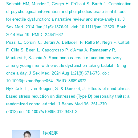
Schmidt HM, Munder T, Gerger H, Frühauf S, Barth J. Combination
of psychological intervention and phosphodiesterase-5 inhibitors
for erectile dysfunction: a narrative review and meta-analysis. J
Sex Med. 2014 Jun;11(6):1376-91. doi: 10.1111/jsm.12520. Epub
2014 Mar 19. PMID: 24641632.
Pozzi E, Corsini C, Bertini A, Belladelli F, Raffo M, Negri F, Cattafi
F, Cilio S, Boeri L, Capogrosso P, d’Arma A, Ramasamy R,
Montorsi F, Salonia A. Spontaneous erectile function recovery
among young men with erectile dysfunction taking tadalafil 5 mg
once a day. J Sex Med. 2024 Aug 1;21(8):671-675. doi:
10.1093/jsxmed/qdae064. PMID: 38894672.
Nyklíček, I., van Beugen, S. & Denollet, J. Effects of mindfulness-
based stress reduction on distressed (Type D) personality traits: a
randomized controlled trial. J Behav Med 36, 361–370
(2013).doi:10.1007/s10865-012-9431-3.
前の記事