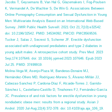
Jacobs T, Geysemans B, Van Hal G, Glazemakers I, Fog-Poulsen
K, Vermandel A, De Wachter S, De Win G. Associations Between
Online Pornography Consumption and Sexual Dysfunction in Young
Men: Multivariate Analysis Based on an International Web-Based
Survey. JMIR Public Health Surveill. 2021 Oct 21;7(10):e32542.
doi: 10.2196/32542. PMID: 34534092; PMCID: PMC8569536.
Tucker J, Salas J, Secrest S, Scherrer JF. Erectile dysfunction
associated with undiagnosed prediabetes and type 2 diabetes in
young adult males: A retrospective cohort study. Prev Med. 2023
Sep;174:107646. doi: 10.1016/j.ypmed.2023.107646. Epub 2023
Jul 25. PMID: 37499919.
Molina-Vega M, Asenjo-Plaza M, Banderas-Donaire MJ,
Hernández-Ollero MD, Rodríguez-Moreno S, Álvarez-Millán JJ,
Cabezas-Sanchez P, Cardona-Díaz F, Alcaide-Torres J, Garrido-
Sánchez L, Castellano-Castillo D, Tinahones FJ, Fernández-García
JC. Prevalence of and risk factors for erectile dysfunction in young
nondiabetic obese men: results from a regional study. Asian J
Androl. 2020 Jul-Aug;22(4):372-378. doi: 10.4103/aja.aja_106_19.