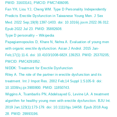
PMID: 31603141; PMCID: PMC7406095.
Fan YH, Liou YJ, Cheng WM. Type D Personality Independently
Predicts Erectile Dysfunction in Taiwanese Young Men. J Sex
Med. 2022 Sep;19(9):1397-1403. doi: 10.1016/j.jsxm.2022.06.012.
Epub 2022 Jul 23. PMID: 35882608.
Type D personality – Wikipedia
Papagiannopoulos D, Khare N, Nehra A. Evaluation of young men
with organic erectile dysfunction. Asian J Androl. 2015 Jan-
Feb;17(1):11-6. doi: 10.4103/1008-682X.139253. PMID: 25370205;
PMCID: PMC4291852.
NIDDK: Treatment for Erectile Dysfunction
Riley A. The role of the partner in erectile dysfunction and its
treatment. Int J Impot Res. 2002 Feb;14 Suppl 1:S105-9. doi:
10.1038/sj.ijir.3900800. PMID: 11850743.
Wiggins A, Tsambarlis PN, Abdelsayed G, Levine LA. A treatment
algorithm for healthy young men with erectile dysfunction. BJU Int.
2019 Jan;123(1):173-179. doi: 10.1111/bju.14458. Epub 2018 Aug
28. PMID: 29993196.