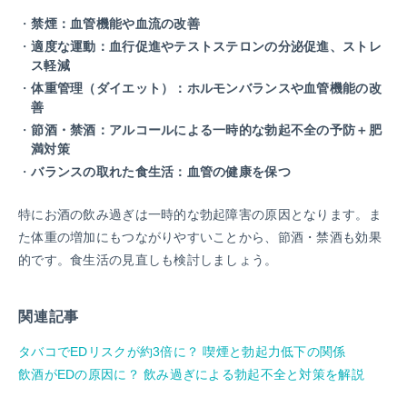
禁煙：血管機能や血流の改善
適度な運動：血行促進やテストステロンの分泌促進、ストレ
ス軽減
体重管理（ダイエット）：ホルモンバランスや血管機能の改
善
節酒・禁酒：アルコールによる一時的な勃起不全の予防＋肥
満対策
バランスの取れた食生活：血管の健康を保つ
特にお酒の飲み過ぎは一時的な勃起障害の原因となります。ま
た体重の増加にもつながりやすいことから、節酒・禁酒も効果
的です。食生活の見直しも検討しましょう。
関連記事
タバコでEDリスクが約3倍に？ 喫煙と勃起力低下の関係
飲酒がEDの原因に？ 飲み過ぎによる勃起不全と対策を解説