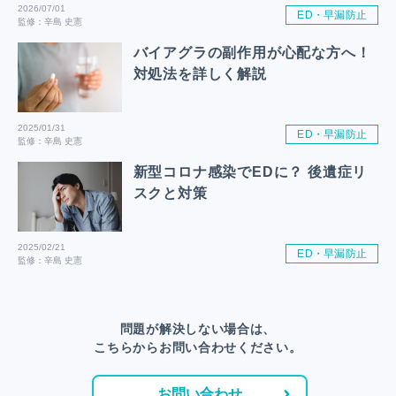
2026/07/01
ED・早漏防止
監修：辛島 史憲
バイアグラの副作用が心配な方へ！
対処法を詳しく解説
2025/01/31
ED・早漏防止
監修：辛島 史憲
新型コロナ感染でEDに？ 後遺症リ
スクと対策
2025/02/21
ED・早漏防止
監修：辛島 史憲
問題が解決しない場合は、
こちらからお問い合わせください。
お問い合わせ