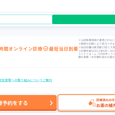
※
公的医療保険が適用されない
※
医師の判断により処方できな
4時間オンライン診療
最短当日到着
※
当日到着は東京都23区と大
※
診療件数は2022年4月〜2
ラットフォーム「DMMオンラ
療の実績（全診療科目のお薬の
安全管理への取り組みについてご案内
診療済みの方
療予約をする
お薬の補