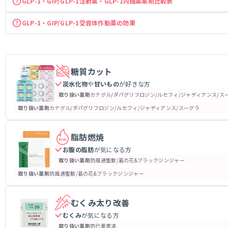
GLP-1・GIP/GLP-1注射薬・GLP-1内服薬
薬剤比較表
GLP-1・GIP/GLP-1受容体作動薬の効果
糖質カット
炭水化物
や
甘いもの
が好きな方
取り扱い薬剤
カナグル/ダパグリフロジン/ルセフィ/ジャディアンス/ス
取り扱い薬剤
カナグル/ダパグリフロジン/ルセフィ/ジャディアンス/スーグラ
脂肪燃焼
お腹の脂肪
が気になる方
取り扱い薬剤
防風通聖散/葛の花&ブラックジンジャー
取り扱い薬剤
防風通聖散/葛の花&ブラックジンジャー
むくみ太り改善
むくみ
が気になる方
取り扱い薬剤
防已黄耆湯