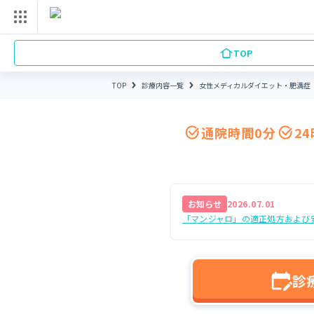
TOP
TOP
診療内容一覧
女性メディカルダイエット・肥満症
女性メディカルダイエット・肥満症
通院時間0分
2
お知らせ
2026.07.01
「マンジャロ」の適正処方および
診