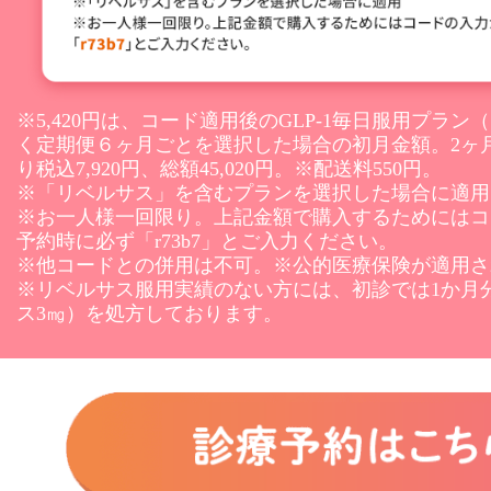
※5,420円は、コード適用後のGLP-1毎日服用プラン
く定期便６ヶ月ごとを選択した場合の初月金額。2ヶ
り税込7,920円、総額45,020円。※配送料550円。
※「リベルサス」を含むプランを選択した場合に適用
※お一人様一回限り。上記金額で購入するためにはコ
予約時に必ず「r73b7」とご入力ください。
※他コードとの併用は不可。※公的医療保険が適用さ
※リベルサス服用実績のない方には、初診では1か月
ス3㎎）を処方しております。