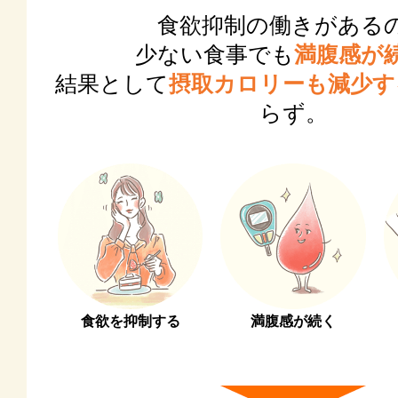
食欲抑制の働きがある
少ない食事でも
満腹感が
結果として
摂取カロリーも減少す
らず。
食欲を抑制する
満腹感が続く