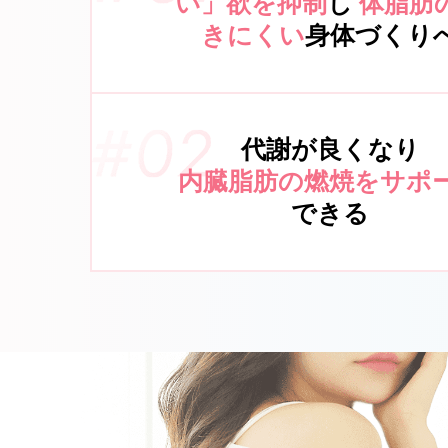
い」欲を抑制
し
体脂肪
きにくい
身体づくり
代謝が良くなり
内臓脂肪の燃焼をサポ
できる