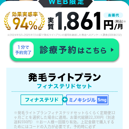
※発毛ライトプランフィナステリドセットらくらく定期便12
ヶ月ごとを選択した場合に適用。お薬代総額22,330円（別途
送料550円） ※お一人様一回限り有効。上記金額で購入する
ためにはコードの入力が必要です。予約時に必ず