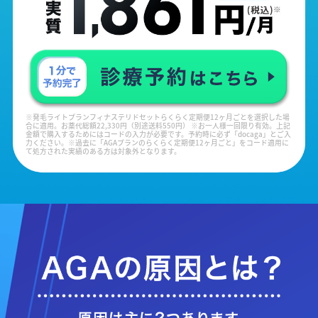
※発毛ライトプランフィナステリドセットらくらく定期便12ヶ月ごとを選択した場
合に適用。お薬代総額22,330円（別途送料550円） ※お一人様一回限り有効。上記
金額で購入するためにはコードの入力が必要です。予約時に必ず「docaga」とご入
力ください。※過去に「AGAプランのらくらく定期便12ヶ月ごと」をコード適用に
て処方された実績のある方は対象外となります。