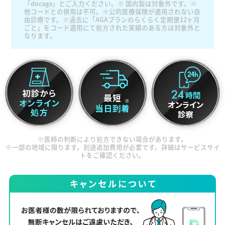
「docaga」とご入力ください。※ 国内製は対象外です。※
他コードとの併用は不可。※公的医療保険が適用されない自
由診療です。※過去に「AGAプランのらくらく定期便12ヶ月
ごと」をコード適用にて処方された実績のある方は対象外と
なります。
※医師の判断により処方できない場合があります。
※一部の地域に限ります。別途追加費用が必要です。詳細はサービスサイ
トをご確認ください。