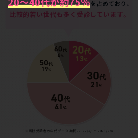
20～40代が約75％
を占めており、
比較的若い世代も多く受診しています。
20
60
代
代
6
%
13
%
50
代
19
%
30
代
21
%
40
代
41
%
※当院受診者の年代データ 期間：2022/4/1～2023/2/4