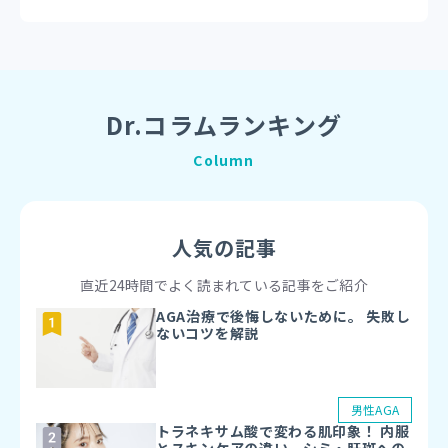
お薬代＋配送料1,500円
千代田区、
中央区、
港区
お薬代＋配送料2,500円
文京区、
台東区、
品川区、
江東区、
渋谷区、
墨田区、
Dr.コラムランキング
目黒区
お薬代＋配送料3,500円
Column
荒川区、
豊島区、
新宿区、
大田区、
中野区、
杉並区、
北区、
世田谷区
お薬代＋配送料4,500円
人気の記事
足立区、
江戸川区、
葛飾区、
板橋区、
練馬区
直近24時間でよく読まれている記事をご紹介
AGA治療で後悔しないために。 失敗し
お薬代＋配送料1,500円
ないコツを解説
北区、
福島区、
都島区、
中央区、
西区
お薬代＋配送料2,500円
浪速区、
淀川区、
此花区、
天王寺区、
城東区、
東成区、
男性AGA
港区、
鶴見区、
旭区、
西淀川区、
西成区
トラネキサム酸で変わる肌印象！ 内服
お薬代＋配送料3,500円