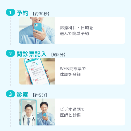
予約
【約30秒】
診療科目・日時を
選んで簡単予約
問診票記入
【約5分】
WEB問診票で
体調を登録
診察
【約5分】
ビデオ通話で
医師と診察