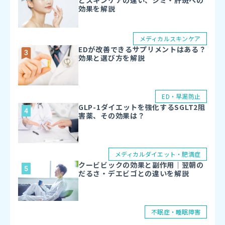
とスキンケアの違い、シミ・肝斑への
阿倍野区、
大正区、
生野区、
東淀川区、
東住吉区、
効果を解説
住吉区、
平野区、
住之江区
メディカルスキンケア
EDが改善できるサプリメントはある？
効果と選び方を解説
ED・早漏防止
GLP-1ダイエットを強化するSGLT2阻
害薬、その効果は？
メディカルダイエット・肥満症
クービビックの効果と副作用｜翌朝の
だるさ・デエビゴとの違いを解説
不眠症・睡眠障害