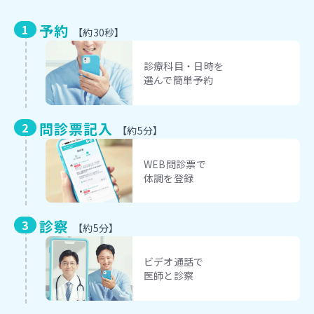
予約
【約30秒】
診療科目・日時を
選んで簡単予約
問診票記入
【約5分】
WEB問診票で
体調を登録
診察
【約5分】
ビデオ通話で
医師と診察