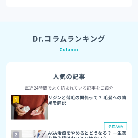
お薬代＋配送料1,500円
千代田区、
中央区、
港区
お薬代＋配送料2,500円
文京区、
台東区、
品川区、
江東区、
渋谷区、
墨田区、
Dr.コラムランキング
目黒区
お薬代＋配送料3,500円
Column
荒川区、
豊島区、
新宿区、
大田区、
中野区、
杉並区、
北区、
世田谷区
お薬代＋配送料4,500円
人気の記事
足立区、
江戸川区、
葛飾区、
板橋区、
練馬区
直近24時間でよく読まれている記事をご紹介
リジンと薄毛の関係って？ 毛髪への効
お薬代＋配送料1,500円
果を解説
北区、
福島区、
都島区、
中央区、
西区
お薬代＋配送料2,500円
浪速区、
淀川区、
此花区、
天王寺区、
城東区、
東成区、
男性AGA
港区、
鶴見区、
旭区、
西淀川区、
西成区
AGA治療をやめるとどうなる？ 一生薬
お薬代＋配送料3,500円